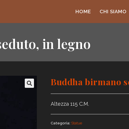
HOME
CHI SIAMO
eduto, in legno
Buddha birmano se
🔍
Altezza 115 C.M.
Categoria:
Statue